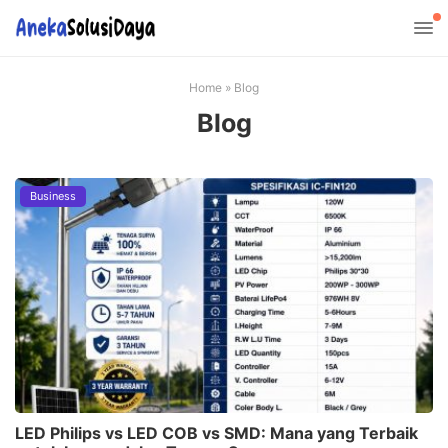
Home
»
Blog
Blog
Business
LED Philips vs LED COB vs SMD: Mana yang Terbaik