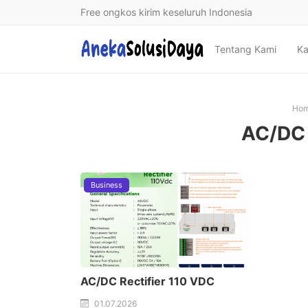
Free ongkos kirim keseluruh Indonesia
Tentang Kami
Ka
Ho
AC/DC 
Business
AC/DC Rectifier 110 VDC
01.07.2026