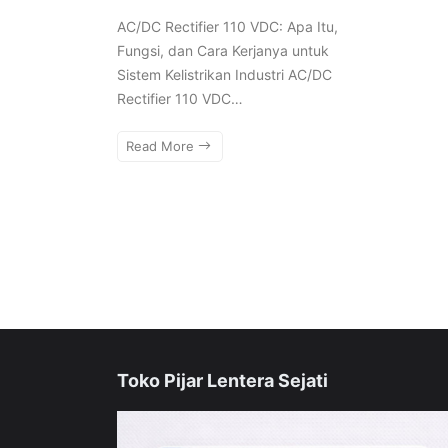
AC/DC Rectifier 110 VDC: Apa Itu,
Fungsi, dan Cara Kerjanya untuk
Sistem Kelistrikan Industri AC/DC
Rectifier 110 VDC…
Read More
Toko Pijar Lentera Sejati