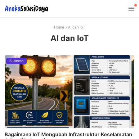
Home
»
AI dan IoT
AI dan IoT
Business
Bagaimana IoT Mengubah Infrastruktur Keselamatan