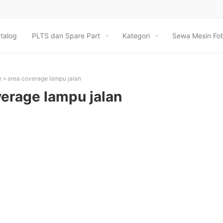
talog
PLTS dan Spare Part
Kategori
Sewa Mesin Fot
e
»
area coverage lampu jalan
verage lampu jalan