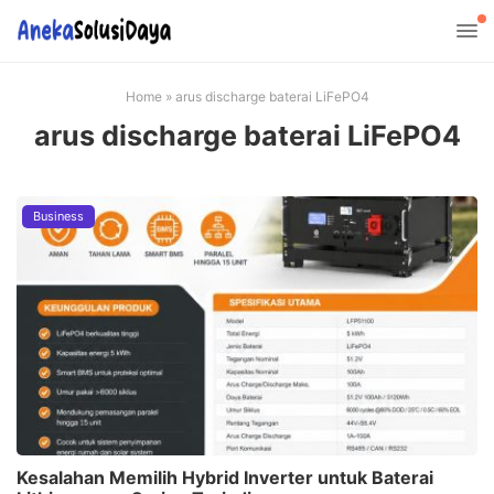
Home
»
arus discharge baterai LiFePO4
arus discharge baterai LiFePO4
Business
Kesalahan Memilih Hybrid Inverter untuk Baterai