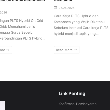
25.05.2026
.2026
Cara Kerja PLTS Hybrid dan
ingan PLTS Hybrid On Grid
Komponen yang Wajib Diketahui
 Grid: Memahami Jenis
Sebelum Instalasi Cara kerja PLTS
Tenaga Surya Sebelum
hybrid menjadi topik yang…
 Perbandingan PLTS hybrid…
More
Read More
Link Penting
Konfirmasi Pembayaran