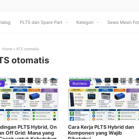
talog
PLTS dan Spare Part
Kategori
Sewa Mesin Fot
Home
»
ATS otomatis
TS otomatis
s
Business
dingan PLTS Hybrid, On
Cara Kerja PLTS Hybrid dan
an Off Grid: Mana yang
Komponen yang Wajib
 Cocok untuk Kebutuhan
Diketahui