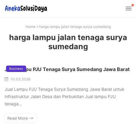
Home
»
harga lampu jalan tenaga surya sumedang
harga lampu jalan tenaga surya
sumedang
Jual Lampu PJU Tenaga Surya Sumedang Jawa Barat
Business
10.03.2026
Jual Lampu PJU Tenaga Surya Sumedang Jawa Barat untuk
Infrastruktur Jalan Desa dan Perbukitan Jual lampu PJU
tenaga…
Read More