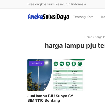
Free ongkos kirim keseluruh Indonesia
Tentang Kami
Ka
Home
»
harga l
harga lampu pju t
Business
Jual lampu PJU Sunyo SY-
BIMN110 Bontang