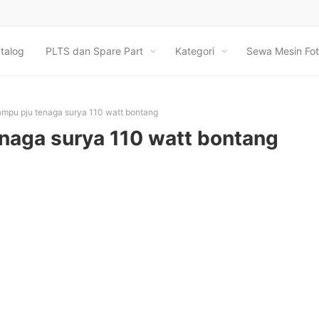
talog
PLTS dan Spare Part
Kategori
Sewa Mesin Fot
ampu pju tenaga surya 110 watt bontang
enaga surya 110 watt bontang