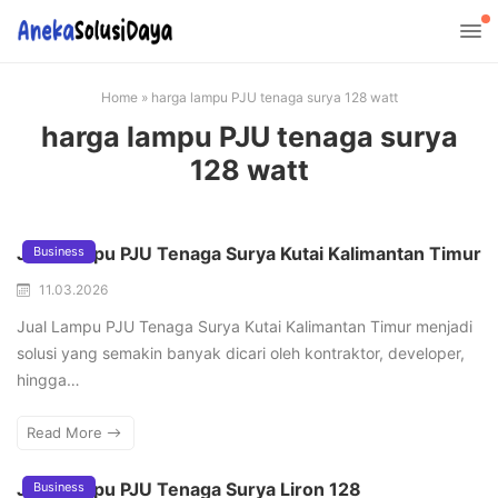
Home
»
harga lampu PJU tenaga surya 128 watt
harga lampu PJU tenaga surya
128 watt
Jual Lampu PJU Tenaga Surya Kutai Kalimantan Timur
Business
11.03.2026
Jual Lampu PJU Tenaga Surya Kutai Kalimantan Timur menjadi
solusi yang semakin banyak dicari oleh kontraktor, developer,
hingga…
Read More
Jual Lampu PJU Tenaga Surya Liron 128
Business