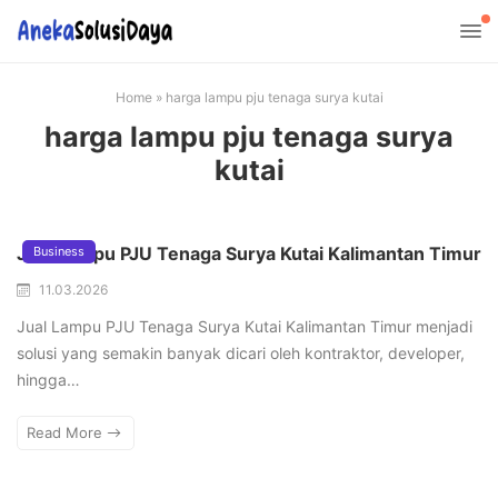
Home
»
harga lampu pju tenaga surya kutai
harga lampu pju tenaga surya
kutai
Jual Lampu PJU Tenaga Surya Kutai Kalimantan Timur
Business
11.03.2026
Jual Lampu PJU Tenaga Surya Kutai Kalimantan Timur menjadi
solusi yang semakin banyak dicari oleh kontraktor, developer,
hingga…
Read More