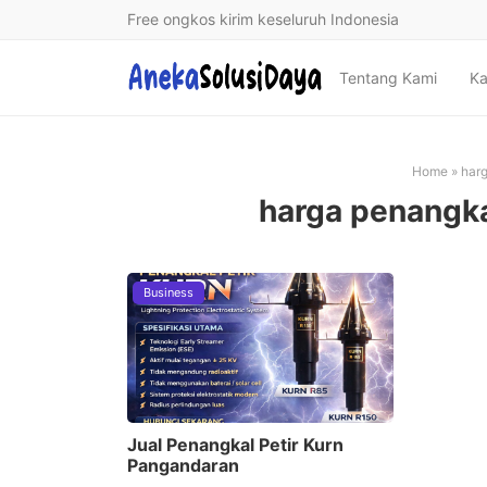
Free ongkos kirim keseluruh Indonesia
Tentang Kami
Ka
Home
»
harg
harga penangka
Business
Jual Penangkal Petir Kurn
Pangandaran