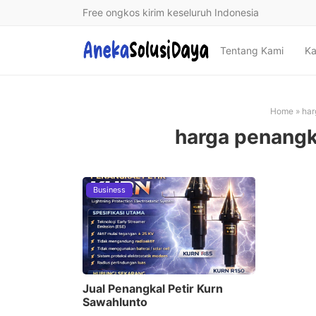
Free ongkos kirim keseluruh Indonesia
Tentang Kami
Ka
Home
»
har
harga penangk
Business
Jual Penangkal Petir Kurn
Sawahlunto