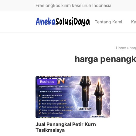
Free ongkos kirim keseluruh Indonesia
Tentang Kami
Ka
Home
»
har
harga penangka
Business
Jual Penangkal Petir Kurn
Tasikmalaya