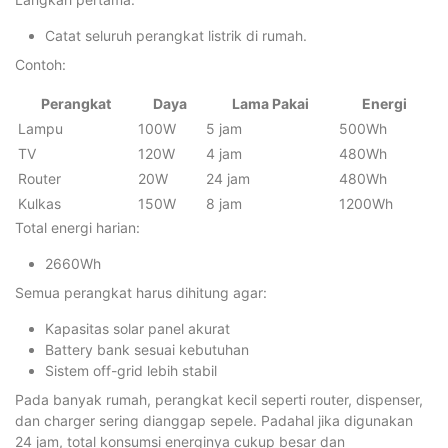
Catat seluruh perangkat listrik di rumah.
Contoh:
Perangkat
Daya
Lama Pakai
Energi
Lampu
100W
5 jam
500Wh
TV
120W
4 jam
480Wh
Router
20W
24 jam
480Wh
Kulkas
150W
8 jam
1200Wh
Total energi harian:
2660Wh
Semua perangkat harus dihitung agar:
Kapasitas solar panel akurat
Battery bank sesuai kebutuhan
Sistem off-grid lebih stabil
Pada banyak rumah, perangkat kecil seperti router, dispenser,
dan charger sering dianggap sepele. Padahal jika digunakan
24 jam, total konsumsi energinya cukup besar dan