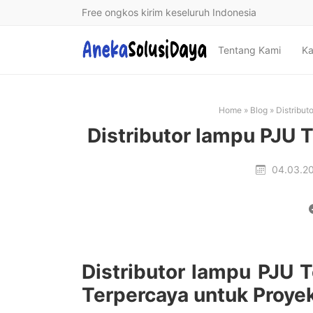
Free ongkos kirim keseluruh Indonesia
Tentang Kami
Ka
Home
»
Blog
»
Distribu
Distributor lampu PJU
04.03.2
Distributor lampu PJU 
Terpercaya untuk Proye