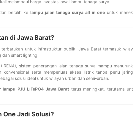
ingkali melampaui harga investasi awal lampu tenaga surya.
dan beralih ke
lampu jalan tenaga surya all in one
untuk menek
an di Jawa Barat?
erbarukan untuk infrastruktur publik. Jawa Barat termasuk wila
dan smart lighting.
y (IRENA), sistem penerangan jalan tenaga surya mampu menurun
 konvensional serta memperluas akses listrik tanpa perlu jarin
 sebagai solusi ideal untuk wilayah urban dan semi-urban.
r lampu PJU LiFePO4 Jawa Barat
terus meningkat, terutama un
n One Jadi Solusi?