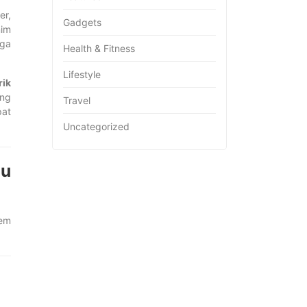
er,
Gadgets
nim
gga
Health & Fitness
Lifestyle
rik
ang
Travel
pat
Uncategorized
pu
tem