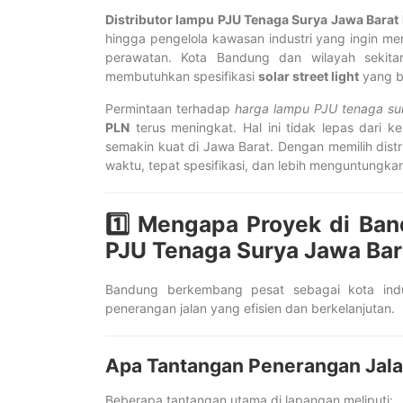
Distributor lampu PJU Tenaga Surya Jawa Bara
hingga pengelola kawasan industri yang ingin me
perawatan. Kota Bandung dan wilayah sekitarn
membutuhkan spesifikasi
solar street light
yang b
Permintaan terhadap
harga lampu PJU tenaga s
PLN
terus meningkat. Hal ini tidak lepas dari k
semakin kuat di Jawa Barat. Dengan memilih distr
waktu, tepat spesifikasi, dan lebih menguntungka
1️⃣ Mengapa Proyek di Ba
PJU Tenaga Surya Jawa Bar
Bandung berkembang pesat sebagai kota indus
penerangan jalan yang efisien dan berkelanjutan.
Apa Tantangan Penerangan Jala
Beberapa tantangan utama di lapangan meliputi: