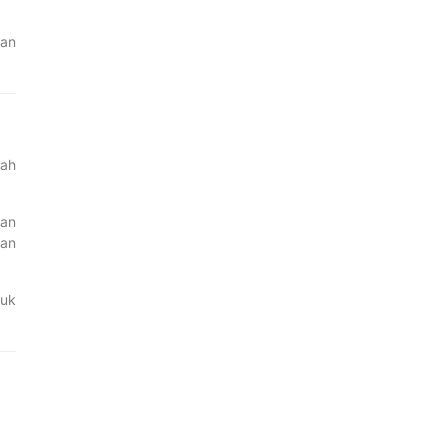
an
yah
kan
gan
tuk