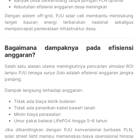
Banyak desa berkembang tanpa jaringan PLN optimal
Kebutuhan efisiensi anggaran desa meningkat
Dengan sistem off-grid, PJU solar cell membantu mendukung
target bauran energi terbarukan nasional sekaligus
mempercepat pemerataan infrastruktur desa.
Bagaimana dampaknya pada efisiensi
anggaran?
Salah satu alasan utama meningkatnya pencarian
simulasi ROI
lampu PJU tenaga surya Solo
adalah efisiensi anggaran jangka
panjang.
Dampak langsung terhadap anggaran:
Tidak ada biaya listrik bulanan
Tidak ada penarikan kabel bawah tanah
Minim biaya perawatan
Umur pakai baterai LiFePO4 hingga 5–8 tahun
Jika dibandingkan dengan PJU konvensional berbasis PLN,
solar street light mampu memangkas biaya operasional hingga