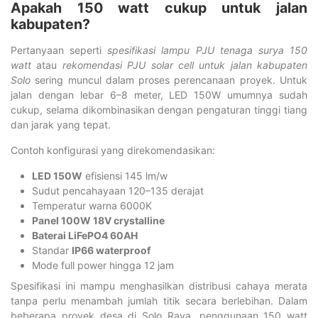
Apakah 150 watt cukup untuk jalan
kabupaten?
Pertanyaan seperti
spesifikasi lampu PJU tenaga surya 150
watt
atau
rekomendasi PJU solar cell untuk jalan kabupaten
Solo
sering muncul dalam proses perencanaan proyek. Untuk
jalan dengan lebar 6–8 meter, LED 150W umumnya sudah
cukup, selama dikombinasikan dengan pengaturan tinggi tiang
dan jarak yang tepat.
Contoh konfigurasi yang direkomendasikan:
LED 150W
efisiensi 145 lm/w
Sudut pencahayaan 120–135 derajat
Temperatur warna 6000K
Panel 100W 18V crystalline
Baterai LiFePO4 60AH
Standar
IP66 waterproof
Mode full power hingga 12 jam
Spesifikasi ini mampu menghasilkan distribusi cahaya merata
tanpa perlu menambah jumlah titik secara berlebihan. Dalam
beberapa proyek desa di Solo Raya, penggunaan 150 watt