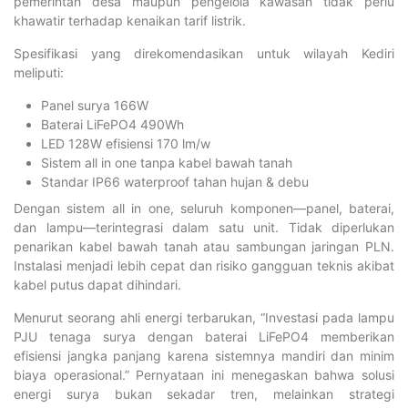
pemerintah desa maupun pengelola kawasan tidak perlu
khawatir terhadap kenaikan tarif listrik.
Spesifikasi yang direkomendasikan untuk wilayah Kediri
meliputi:
Panel surya 166W
Baterai LiFePO4 490Wh
LED 128W efisiensi 170 lm/w
Sistem all in one tanpa kabel bawah tanah
Standar IP66 waterproof tahan hujan & debu
Dengan sistem all in one, seluruh komponen—panel, baterai,
dan lampu—terintegrasi dalam satu unit. Tidak diperlukan
penarikan kabel bawah tanah atau sambungan jaringan PLN.
Instalasi menjadi lebih cepat dan risiko gangguan teknis akibat
kabel putus dapat dihindari.
Menurut seorang ahli energi terbarukan, “Investasi pada lampu
PJU tenaga surya dengan baterai LiFePO4 memberikan
efisiensi jangka panjang karena sistemnya mandiri dan minim
biaya operasional.” Pernyataan ini menegaskan bahwa solusi
energi surya bukan sekadar tren, melainkan strategi