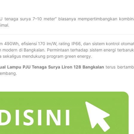
U tenaga surya 7–10 meter” biasanya mempertimbangkan kombin
imal.
m 490Wh, efisiensi 170 lm/W, rating IP66, dan sistem kontrol otomat
 modern di Bangkalan. Permintaan terhadap sistem energi terbaru
ya sekaligus mendukung program green energy.
ual Lampu PJU Tenaga Surya Liron 128 Bangkalan
terus bertam
rkembang.