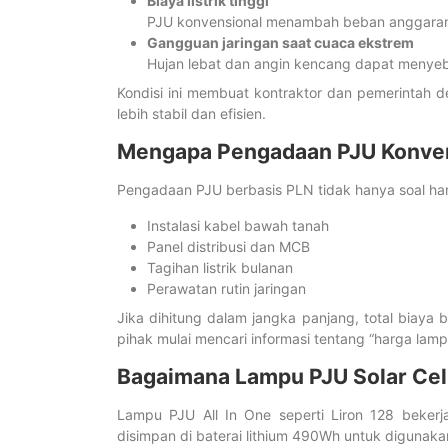
Biaya listrik tinggi
PJU konvensional menambah beban anggaran 
Gangguan jaringan saat cuaca ekstrem
Hujan lebat dan angin kencang dapat menyeb
Kondisi ini membuat kontraktor dan pemerintah d
lebih stabil dan efisien.
Mengapa Pengadaan PJU Konve
Pengadaan PJU berbasis PLN tidak hanya soal harg
Instalasi kabel bawah tanah
Panel distribusi dan MCB
Tagihan listrik bulanan
Perawatan rutin jaringan
Jika dihitung dalam jangka panjang, total biaya b
pihak mulai mencari informasi tentang “harga lamp
Bagaimana Lampu PJU Solar Cell
Lampu PJU All In One seperti Liron 128 beker
disimpan di baterai lithium 490Wh untuk digunaka