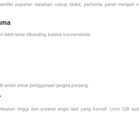
miliki paparan matahari cukup stabil, performa panel menjadi ni
ama
 lebih lama dibanding baterai konvensional.
ebih andal untuk penggunaan jangka panjang.
r
mbaban tinggi dan potensi angin laut yang korosif. Liron 128 su