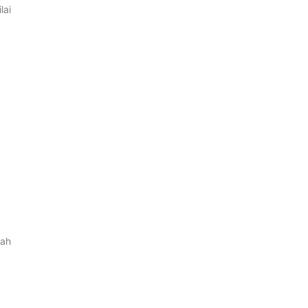
lai
dah