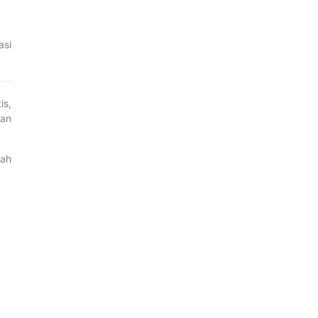
asi
is,
kan
bah