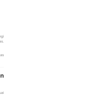
ngi
as.
tas
an
uai