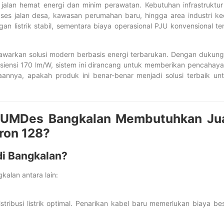
alan hemat energi dan minim perawatan. Kebutuhan infrastruktur
es jalan desa, kawasan perumahan baru, hingga area industri kec
an listrik stabil, sementara biaya operasional PJU konvensional te
enawarkan solusi modern berbasis energi terbarukan. Dengan dukun
fisiensi 170 lm/W, sistem ini dirancang untuk memberikan pencahay
nnya, apakah produk ini benar-benar menjadi solusi terbaik un
BUMDes Bangkalan Membutuhkan Ju
ron 128?
di Bangkalan?
alan antara lain:
tribusi listrik optimal. Penarikan kabel baru memerlukan biaya be