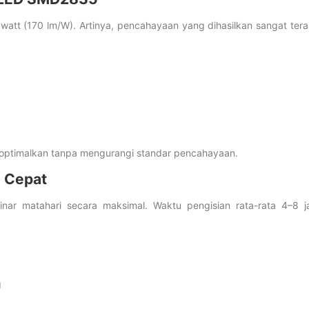
r watt (170 lm/W). Artinya, pencahayaan yang dihasilkan sangat ter
t dioptimalkan tanpa mengurangi standar pencahayaan.
n Cepat
nar matahari secara maksimal. Waktu pengisian rata-rata 4–8 
g