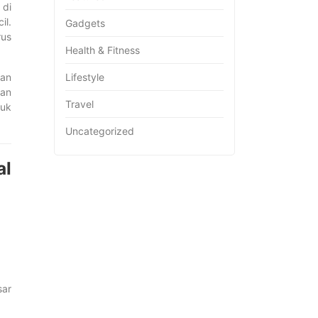
 di
il.
Gadgets
rus
Health & Fitness
Lifestyle
gan
aan
Travel
tuk
Uncategorized
al
sar