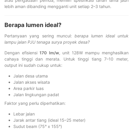
atau pengadaan pemda, memilih spesifikasi tahan lama jauh
lebih aman dibanding mengganti unit setiap 2–3 tahun.
Berapa lumen ideal?
Pertanyaan yang sering muncul:
berapa lumen ideal untuk
lampu jalan PJU tenaga surya proyek desa?
Dengan efisiensi
170 lm/w
, unit 128W mampu menghasilkan
cahaya tinggi dan merata. Untuk tinggi tiang 7–10 meter,
output ini sudah cukup untuk:
Jalan desa utama
Jalan akses wisata
Area parkir luas
Jalan lingkungan padat
Faktor yang perlu diperhatikan:
Lebar jalan
Jarak antar tiang (ideal 15–25 meter)
Sudut beam (75° x 155°)