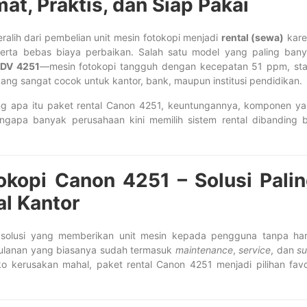
t, Praktis, dan Siap Pakai
ralih dari pembelian unit mesin fotokopi menjadi
rental (sewa)
kare
 serta bebas biaya perbaikan. Salah satu model yang paling ban
DV 4251
—mesin fotokopi tangguh dengan kecepatan 51 ppm, sta
ang sangat cocok untuk kantor, bank, maupun institusi pendidikan.
ang apa itu paket rental Canon 4251, keuntungannya, komponen y
ngapa banyak perusahaan kini memilih sistem rental dibanding b
okopi Canon 4251 – Solusi Pali
l Kantor
h solusi yang memberikan unit mesin kepada pengguna tanpa ha
lanan yang biasanya sudah termasuk
maintenance
,
service
, dan
s
iko kerusakan mahal, paket rental Canon 4251 menjadi pilihan favo