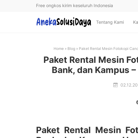
Free ongkos kirim keseluruh Indonesia
Tentang Kami
Ka
Home
»
Blog
»
Paket Rental Mesin Fotokopi Cano
Paket Rental Mesin Fo
Bank, dan Kampus – 
02.12.2
Paket Rental Mesin Fo