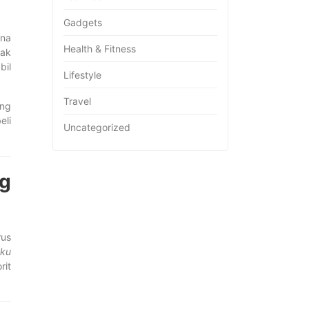
Gadgets
na
Health & Fitness
yak
bil
Lifestyle
Travel
ang
eli
Uncategorized
ng
rus
uku
rit