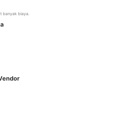
at banyak biaya.
la
 Vendor