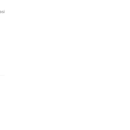
asi
1