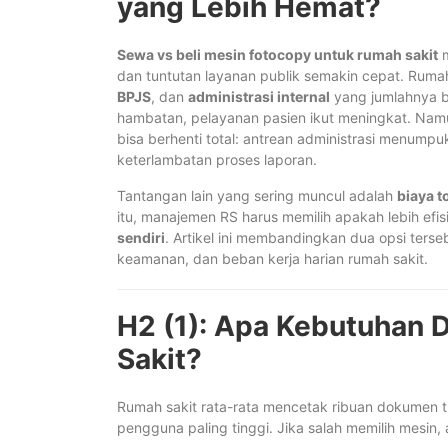
yang Lebih Hemat?
Sewa vs beli mesin fotocopy untuk rumah sakit
m
dan tuntutan layanan publik semakin cepat. Ruma
BPJS
, dan
administrasi internal
yang jumlahnya bi
hambatan, pelayanan pasien ikut meningkat. Namun
bisa berhenti total: antrean administrasi menum
keterlambatan proses laporan.
Tantangan lain yang sering muncul adalah
biaya t
itu, manajemen RS harus memilih apakah lebih efi
sendiri
. Artikel ini membandingkan dua opsi terse
keamanan, dan beban kerja harian rumah sakit.
H2 (1): Apa Kebutuhan
Sakit?
Rumah sakit rata-rata mencetak ribuan dokumen tia
pengguna paling tinggi. Jika salah memilih mesin,