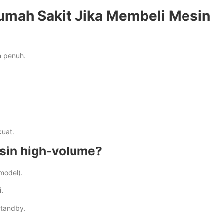
Rumah Sakit Jika Membeli Mesin
n penuh.
kuat.
sin high-volume?
model).
i
.
 standby.