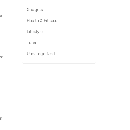
Gadgets
at
Health & Fitness
m
Lifestyle
Travel
Uncategorized
na
an