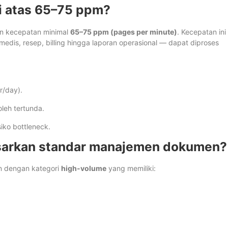
i atas 65–75 ppm?
kan kecepatan minimal
65–75 ppm (pages per minute)
. Kecepatan ini
dis, resep, billing hingga laporan operasional — dapat diproses
r/day).
leh tertunda.
iko bottleneck.
asarkan standar manajemen dokumen?
n dengan kategori
high-volume
yang memiliki: