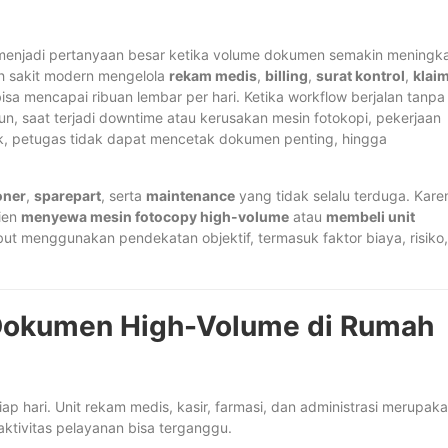
enjadi pertanyaan besar ketika volume dokumen semakin meningk
h sakit modern mengelola
rekam medis
,
billing
,
surat kontrol
,
klai
sa mencapai ribuan lembar per hari. Ketika workflow berjalan tanpa
, saat terjadi downtime atau kerusakan mesin fotokopi, pekerjaan
puk, petugas tidak dapat mencetak dokumen penting, hingga
oner
,
sparepart
, serta
maintenance
yang tidak selalu terduga. Kare
sien
menyewa mesin fotocopy high-volume
atau
membeli unit
but menggunakan pendekatan objektif, termasuk faktor biaya, risiko,
 Dokumen High-Volume di Rumah
p hari. Unit rekam medis, kasir, farmasi, dan administrasi merupak
 aktivitas pelayanan bisa terganggu.